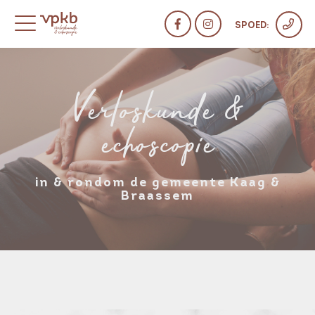
SPOED:
Verloskunde &
echoscopie
in & rondom de gemeente Kaag &
Braassem