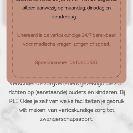
alleen aanwezig op maandag, dinsdag en
donderdag.
Uiteraard is de verloskundige 24/7 bereikbaar
voor medische vragen, zorgen of spoed.
VPKB is gevestigd in het ouder&kind centrum
PLEK. Voor meer info over PLEK, klik
hier
.
Spoednummer: 0610600510.
Binnen het ouder- & kindcentrum PLEK zijn
verschillende zorgverleners gevestigd die zich
richten op (aanstaande) ouders en kinderen. Bij
PLEK kies je zelf van welke faciliteiten je gebruik
wilt maken: van verloskundige zorg tot
zwangerschapssport.